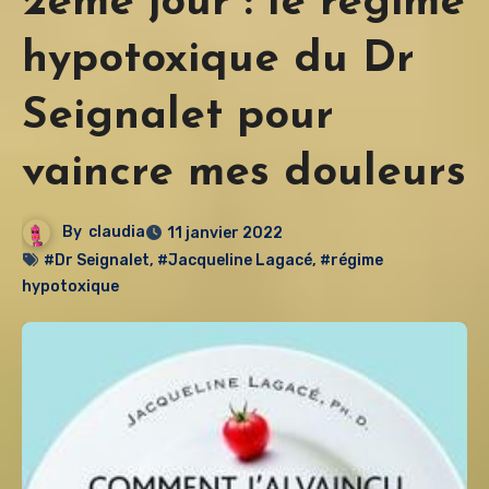
2ème jour : le régime
hypotoxique du Dr
Seignalet pour
vaincre mes douleurs
By
claudia
11 janvier 2022
#Dr Seignalet
,
#Jacqueline Lagacé
,
#régime
hypotoxique