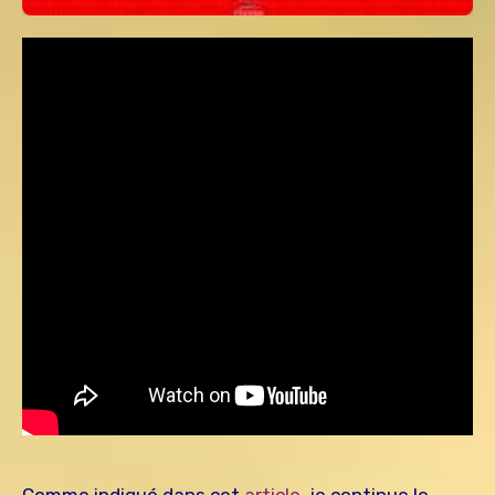
Comme indiqué dans cet
article
, je continue le