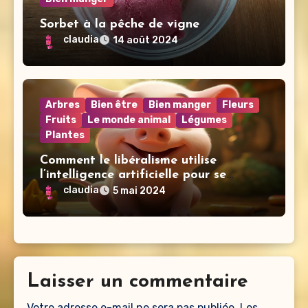
Sorbet à la pêche de vigne
claudia
14 août 2024
Arbres
Bien être
Bien manger
Fleurs
Fruits
Le monde animal
Légumes
Plantes
Comment le libéralisme utilise
l’intelligence artificielle pour se
nourrir.
claudia
5 mai 2024
Laisser un commentaire
Votre adresse e-mail ne sera pas publiée.
Les