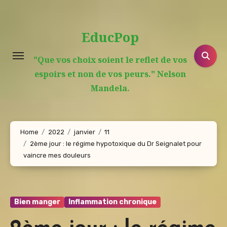
Aller
au
EducPop
contenu
principal
"Que vos choix soient le reflet de vos
espoirs et non de vos peurs." Nelson
Mandela.
Home
2022
janvier
11
2ème jour : le régime hypotoxique du Dr Seignalet pour
vaincre mes douleurs
Bien manger
Inflammation chronique