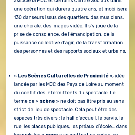
associe la MJC et certains Centre Sociaux dans
une opération qui durera quatre ans, et mobilisera
130 danseurs issus des quartiers, des musiciens,
une chorale, des images vidéo. Il s’y joue de la
prise de conscience, de l’émancipation, de la
puissance collective d’agir, de la transformation
des personnes et des rapports sociaux et urbains.
«
Les Scènes Culturelles de Proximité
»
,
idée
lancée par les MJC des Pays de Loire au moment
du conflit des intermittents du spectacle. Le
terme de «
scène
» ne doit pas être pris au sens
strict de lieu de spectacle. Cela peut être des
espaces très divers : le hall d’accueil, le parvis, la
rue, les places publiques, les préaux d’école… dans
lesquels les «
gens
» se mettent en scène, se