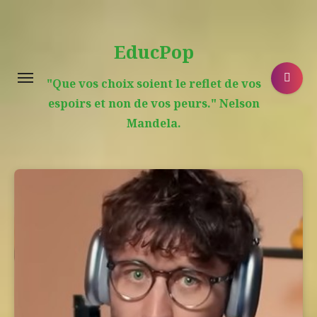
Aller
au
EducPop
contenu
principal
"Que vos choix soient le reflet de vos
espoirs et non de vos peurs." Nelson
Mandela.