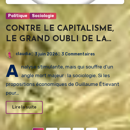
Politique
Sociologie
CONTRE LE CAPITALISME,
LE GRAND OUBLI DE LA
GAUCHE ?
claudia
3 juin 2026
3 Commentaires
A
nalyse stimulante, mais qui souffre d’un
angle mort majeur : la sociologie. Si les
propositions économiques de Guillaume Étievant
pour…
Lire la suite