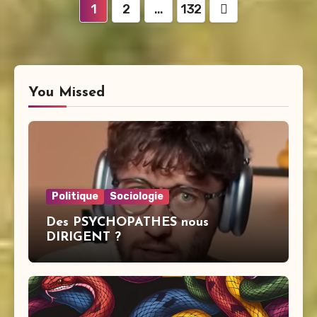
Pagination
1
2
…
132
des
publications
You Missed
Politique
Sociologie
Des PSYCHOPATHES nous
DIRIGENT ?