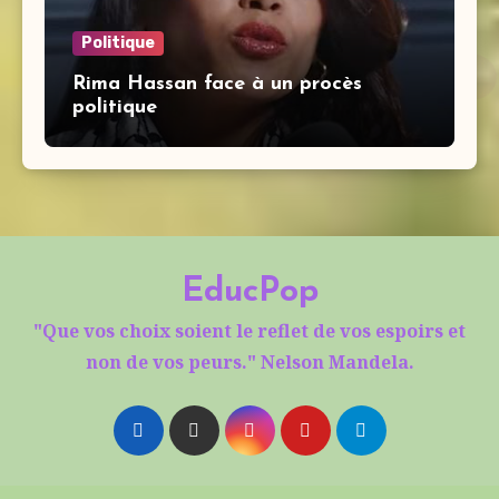
Politique
Rima Hassan face à un procès
politique
EducPop
"Que vos choix soient le reflet de vos espoirs et
non de vos peurs." Nelson Mandela.