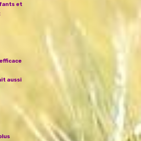
nfants et
t
efficace
ait aussi
plus