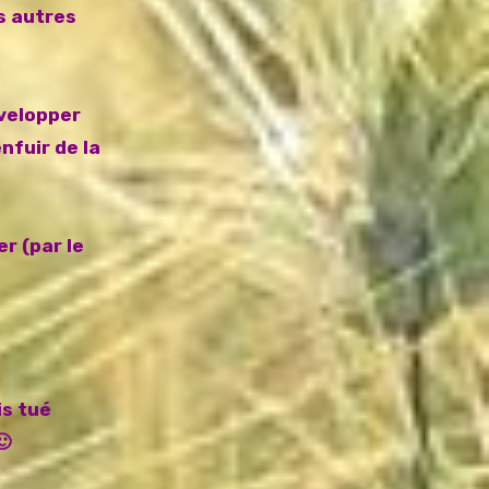
es autres
évelopper
nfuir de la
r (par le
is tué
🙂