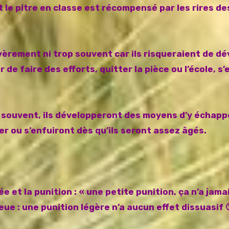
t le pitre en classe est récompensé par les rires d
vèrement ni trop souvent car ils risqueraient de d
e faire des efforts, quitter la pièce ou l’école, s’e
 souvent, ils développeront des moyens d’y échappe
 ou s’enfuiront dès qu’ils seront assez âgés.
 et la punition : « une petite punition, ça n’a jama
eue : une punition légère n’a aucun effet dissuasif 