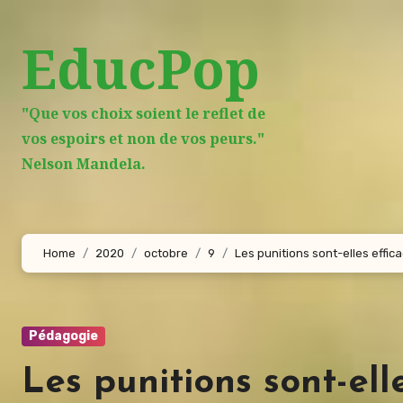
Aller
au
EducPop
contenu
principal
"Que vos choix soient le reflet de
vos espoirs et non de vos peurs."
Nelson Mandela.
Home
2020
octobre
9
Les punitions sont-elles effic
Pédagogie
Les punitions sont-ell