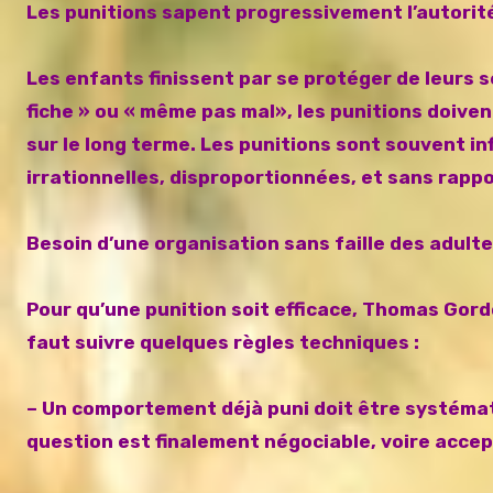
Les punitions sapent progressivement l’autorité
Les enfants finissent par se protéger de leurs s
fiche » ou « même pas mal»,
les punitions doiven
sur le long terme.
Les punitions sont souvent in
irrationnelles, disproportionnées, et sans rap
Besoin d’une organisation sans faille des adulte
Pour qu’une punition soit efficace, Thomas Gordo
faut suivre quelques règles techniques :
– Un comportement déjà puni doit être systémat
question est finalement négociable, voire accep