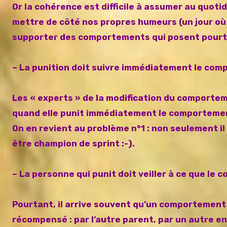
Or la cohérence est difficile à assumer au quotid
mettre de côté nos propres humeurs (un jour où
supporter des comportements qui posent pourt
– La punition doit suivre immédiatement le com
Les « experts » de la modification du comportem
quand elle punit immédiatement le comportemen
On en revient au problème n°1 : non seulement il 
être champion de sprint :-).
– La personne qui punit doit veiller à ce que l
Pourtant, il arrive souvent qu’un comportement 
récompensé : par l’autre parent, par un autre e