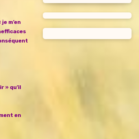
 je m’en
nefficaces
 conséquent
 » qu’il
ement en