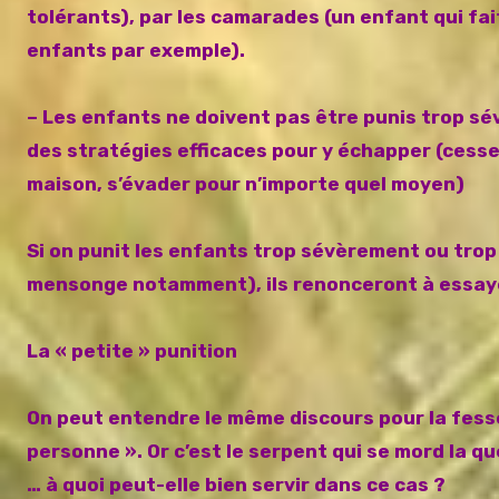
tolérants), par les camarades (un enfant qui fai
enfants par exemple).
– Les enfants ne doivent pas être punis trop sé
des stratégies efficaces pour y échapper (cesser d
maison, s’évader pour n’importe quel moyen)
Si on punit les enfants trop sévèrement ou trop
mensonge notamment), ils renonceront à essayer
La « petite » punition
On peut entendre le même discours pour la fessée
personne ». Or c’est le serpent qui se mord la qu
… à quoi peut-elle bien servir dans ce cas ?