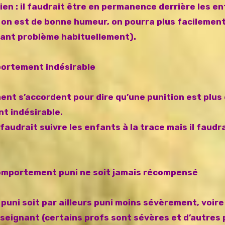
ien : il faudrait être en permanence derrière les e
 on est de bonne humeur, on pourra plus facilemen
ant problème habituellement).
portement indésirable
ent s’accordent pour dire qu’une punition est plus 
t indésirable.
faudrait suivre les enfants à la trace mais il faudr
e comportement puni ne soit jamais récompensé
puni soit par ailleurs puni moins sévèrement, voire
nseignant (certains profs sont sévères et d’autres 