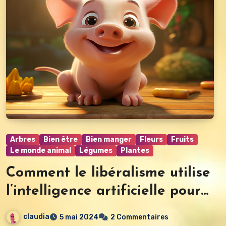
Arbres
Bien être
Bien manger
Fleurs
Fruits
Le monde animal
Légumes
Plantes
Comment le libéralisme utilise
l’intelligence artificielle pour
se nourrir.
claudia
5 mai 2024
2 Commentaires