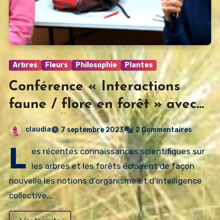
Arbres
Fleurs
Philosophie
Plantes
Conférence « Interactions
faune / flore en forêt » avec
Ernst ZÜRCHER & Francis
claudia
7 septembre 2023
2 Commentaires
HALLÉ
L
es récentes connaissances scientifiques sur
les arbres et les forêts éclairent de façon
nouvelle les notions d’organisme et d’intelligence
collective.…