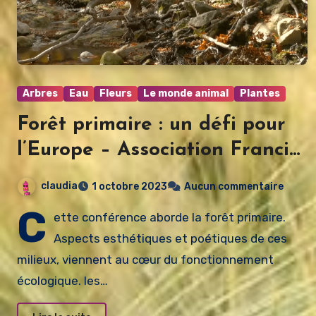
Arbres
Eau
Fleurs
Le monde animal
Plantes
Forêt primaire : un défi pour
l’Europe – Association Francis
Hallé
claudia
1 octobre 2023
Aucun commentaire
C
ette conférence aborde la forêt primaire.
Aspects esthétiques et poétiques de ces
milieux, viennent au cœur du fonctionnement
écologique. les…