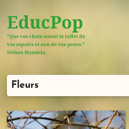
Aller
au
EducPop
contenu
principal
"Que vos choix soient le reflet de
vos espoirs et non de vos peurs."
Nelson Mandela.
Fleurs