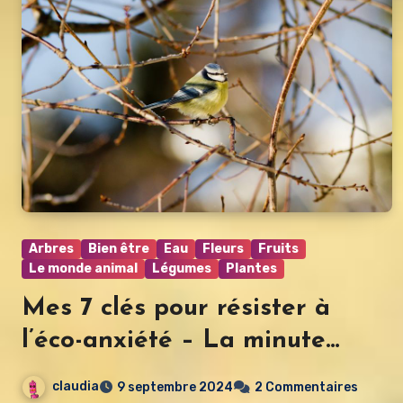
Arbres
Bien être
Eau
Fleurs
Fruits
Le monde animal
Légumes
Plantes
Mes 7 clés pour résister à
l’éco-anxiété – La minute
nature
claudia
9 septembre 2024
2 Commentaires