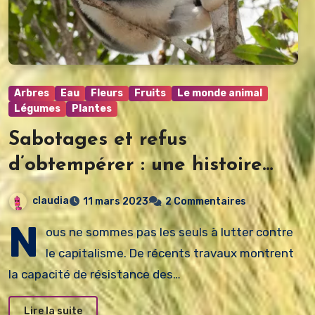
Arbres
Eau
Fleurs
Fruits
Le monde animal
Légumes
Plantes
Sabotages et refus
d’obtempérer : une histoire
des révoltes animales
claudia
11 mars 2023
2 Commentaires
N
ous ne sommes pas les seuls à lutter contre
le capitalisme. De récents travaux montrent
la capacité de résistance des…
Lire la suite