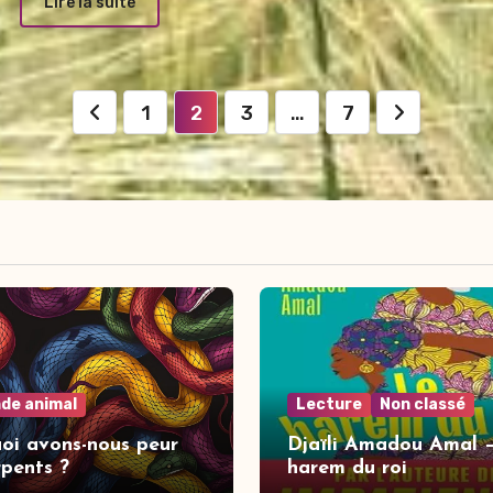
Lire la suite
Pagination
1
2
3
…
7
des
publications
de animal
Lecture
Non classé
oi avons-nous peur
Djaïli Amadou Amal 
rpents ?
harem du roi