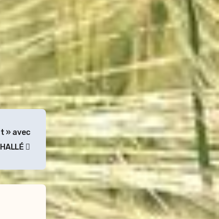
t » avec
s HALLÉ