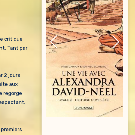
e critique
nt. Tant par
r 2 jours
oite aux
e regorge
respectant,
s premiers