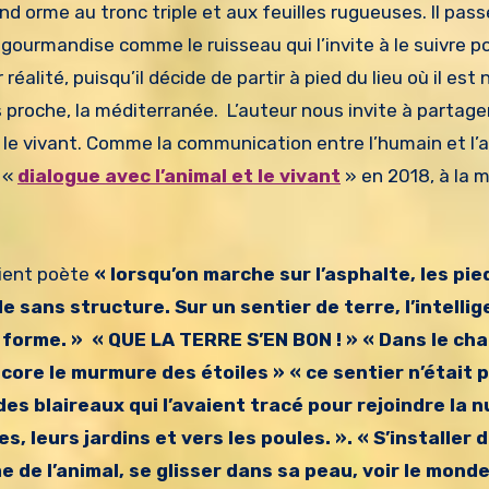
and orme au tronc triple et aux feuilles rugueuses. Il pas
gourmandise comme le ruisseau qui l’invite à le suivre p
éalité, puisqu’il décide de partir à pied du lieu où il est 
s proche, la méditerranée. L’auteur nous invite à partage
le vivant. Comme la communication entre l’humain et l’an
 «
dialogue avec l’animal et le vivant
» en 2018, à la m
vient poète
« lorsqu’on marche sur l’asphalte, les pie
 sans structure. Sur un sentier de terre, l’intelli
 forme. » « QUE LA TERRE S’EN BON ! » « Dans le ch
ore le murmure des étoiles » « ce sentier n’était p
des blaireaux qui l’avaient tracé pour rejoindre la n
, leurs jardins et vers les poules. ». « S’installer 
 de l’animal, se glisser dans sa peau, voir le mond