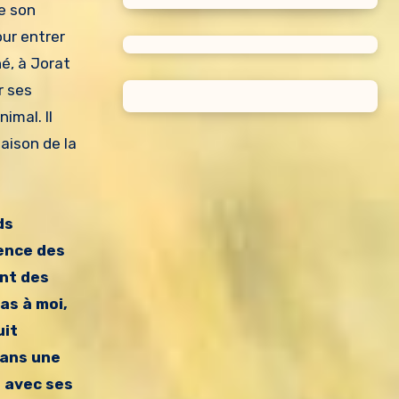
se son
our entrer
né, à Jorat
r ses
imal. Il
aison de la
ds
gence des
ant des
as à moi,
uit
dans une
e avec ses