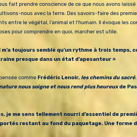
l nous fait prendre conscience de ce que nous avons laissé
tivons-nous avec la terre. Des savoirs-faire des premie
ts entre le végétal, l’animal et l’humain. Il évoque les 
oses pour comprendre en quoi, marcher est utile.
il m’a toujours semblé qu’un rythme à trois temps, 
ntraine presque dans un état d’apesanteur »
sa pensée comme
Frédéric Lenoir,
les chemins du sacré
.
 nature nous soigne et nous rend plus heureux
de Pas
, je me sens tellement nourri d’essentiel de premi
emportés restant au fond du paquetage. Une forme 