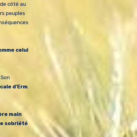
 de côté au
rs peuples
conséquences
comme celui
Son
cale d’Erm
.
ère main
de sobriété