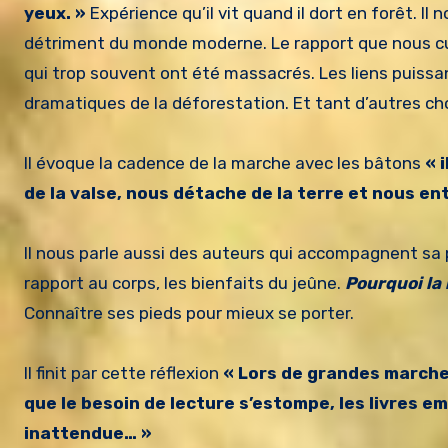
yeux. »
Expérience qu’il vit quand il dort en forêt. I
détriment du monde moderne. Le rapport que nous cul
qui trop souvent ont été massacrés. Les liens puissan
dramatiques de la déforestation. Et tant d’autres ch
Il évoque la cadence de la marche avec les bâtons
« 
de la valse, nous détache de la terre et nous e
Il nous parle aussi des auteurs qui accompagnent 
rapport au corps, les bienfaits du jeûne.
Pourquoi la
Connaître ses pieds pour mieux se porter.
Il finit par cette réflexion
« Lors de grandes marches
que le besoin de lecture s’estompe, les livres 
inattendue… »