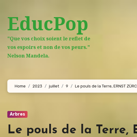
Aller
au
EducPop
contenu
principal
"Que vos choix soient le reflet de
vos espoirs et non de vos peurs."
Nelson Mandela.
Home
2023
juillet
9
Le pouls de la Terre, ERNST ZÜR
Arbres
Le pouls de la Terr