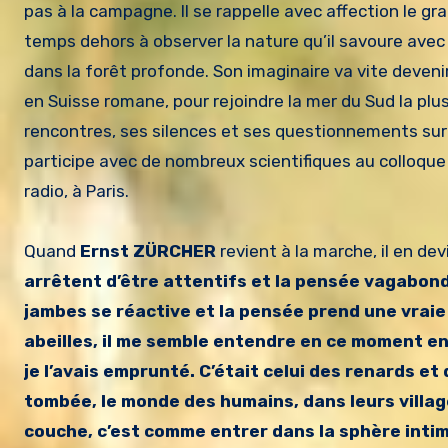
pas à la campagne. Il se rappelle avec affection le gr
temps dehors à observer la nature qu’il savoure avec 
dans la forêt profonde. Son imaginaire va vite devenir r
en Suisse romane, pour rejoindre la mer du Sud la plu
rencontres, ses silences et ses questionnements sur 
participe avec de nombreux scientifiques au colloque
radio, à Paris.
Quand
Ernst ZÜRCHER
revient à la marche, il en de
arrêtent d’être attentifs et la pensée vagabonde
jambes se réactive et la pensée prend une vraie
abeilles, il me semble entendre en ce moment enc
je l’avais emprunté. C’était celui des renards et 
tombée, le monde des humains, dans leurs villages
couche, c’est comme entrer dans la sphère intime