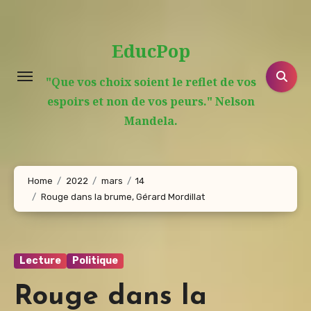
Aller
au
EducPop
contenu
principal
"Que vos choix soient le reflet de vos
espoirs et non de vos peurs." Nelson
Mandela.
Home
2022
mars
14
Rouge dans la brume, Gérard Mordillat
Lecture
Politique
Rouge dans la