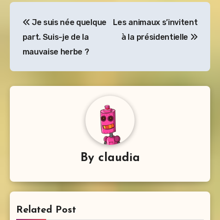
Navigation
Je suis née quelque
Les animaux s’invitent
de
part. Suis-je de la
à la présidentielle
l’article
mauvaise herbe ?
By
claudia
Related Post