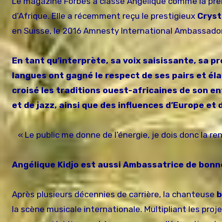
Le magazine Forbes a classé Angelique comme la prem
d’Afrique. Elle a récemment reçu le prestigieux
Cryst
en Suisse, le 2016 Amnesty International Ambassado
En tant qu’interprète, sa voix saisissante, sa p
langues ont gagné le respect de ses pairs et éla
croisé les traditions ouest-africaines de son 
et de jazz, ainsi que des influences d’Europe et 
« Le public me donne de l’énergie, je dois donc la ren
Angélique Kidjo est aussi
Ambassatrice de bonne
Après plusieurs décennies de carrière, la chanteuse
b
la scène musicale internationale. Multipliant les proje