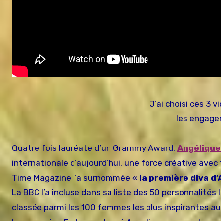
J’ai choisi ces 3 
les engage
Quatre fois lauréate d’un Grammy Award,
Angélique
internationale d’aujourd’hui, une force créative avec 
Time Magazine l’a surnommée «
la première diva d’
La BBC l’a incluse dans sa liste des 50 personnalités
classée parmi les 100 femmes les plus inspirantes a