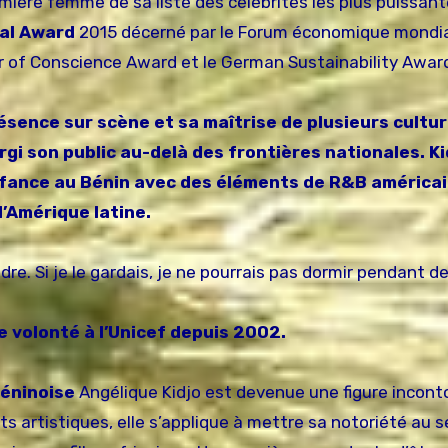
ière femme de sa liste des célébrités les plus puissan
al Award
2015 décerné par le Forum économique mondia
r of Conscience Award et le German Sustainability Awar
résence sur scène et sa maîtrise de plusieurs cultu
rgi son public au-delà des frontières nationales. Ki
enfance au Bénin avec des éléments de R&B américai
d’Amérique latine.
dre. Si je le gardais, je ne pourrais pas dormir pendant de
 volonté à l’Unicef depuis 2002.
éninoise
Angélique Kidjo est devenue une figure incont
ts artistiques, elle s’applique à mettre sa notoriété au s