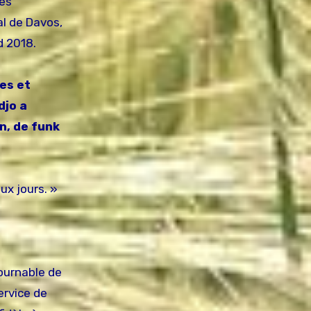
tes
l de Davos,
d 2018.
res et
djo a
n, de funk
ux jours. »
ournable de
ervice de