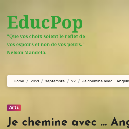
Aller
au
EducPop
contenu
principal
"Que vos choix soient le reflet de
vos espoirs et non de vos peurs."
Nelson Mandela.
Home
2021
septembre
29
Je chemine avec … Angéliq
Arts
Je chemine avec … An