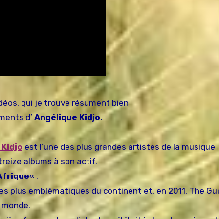
vidéos, qui je trouve résument bien
ments d’
Angélique Kidjo.
 Kidjo
est l’une des plus grandes artistes de la musique
treize albums à son actif.
Afrique
« .
 les plus emblématiques du continent et, en 2011, The Gua
u monde.