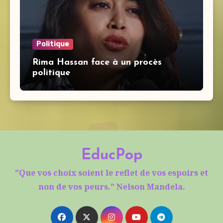
Politique
Rima Hassan face à un procès
politique
EducPop
"Que vos choix soient le reflet de vos espoirs et
non de vos peurs." Nelson Mandela.