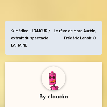
Navigation
Médine – L’AMOUR /
Le rêve de Marc Aurèle,
de
extrait du spectacle
Frédéric Lenoir
l’article
LA HAINE
By
claudia