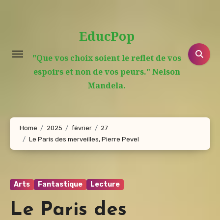
Aller
au
EducPop
contenu
principal
"Que vos choix soient le reflet de vos
espoirs et non de vos peurs." Nelson
Mandela.
Home
2025
février
27
Le Paris des merveilles, Pierre Pevel
Arts
Fantastique
Lecture
Le Paris des