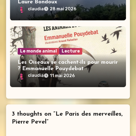
Laure Bondoux
claudia
28 mai 2026
Le monde animal
Lecture
Les Oiseaux se cachent-ils pour mourir
? Emmanuelle Pouydebat
claudia
11 mai 2026
3 thoughts on “Le Paris des merveilles,
Pierre Pevel”