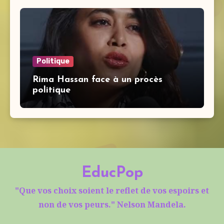
Politique
Rima Hassan face à un procès
politique
EducPop
"Que vos choix soient le reflet de vos espoirs et
non de vos peurs." Nelson Mandela.