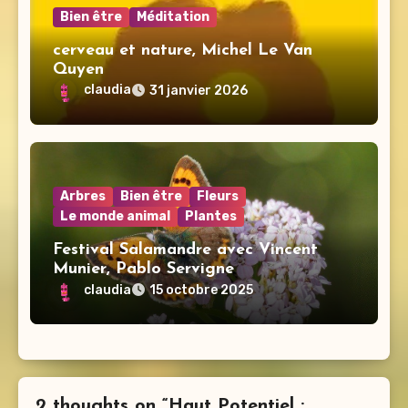
Bien être
Méditation
cerveau et nature, Michel Le Van
Quyen
claudia
31 janvier 2026
Arbres
Bien être
Fleurs
Le monde animal
Plantes
Festival Salamandre avec Vincent
Munier, Pablo Servigne
claudia
15 octobre 2025
2 thoughts on “Haut Potentiel :