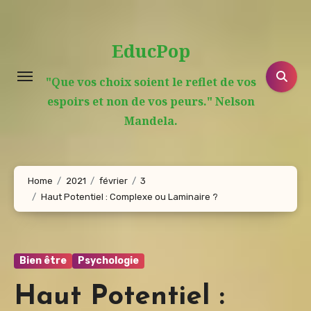
Aller
au
EducPop
contenu
principal
"Que vos choix soient le reflet de vos
espoirs et non de vos peurs." Nelson
Mandela.
Home
2021
février
3
Haut Potentiel : Complexe ou Laminaire ?
Bien être
Psychologie
Haut Potentiel :