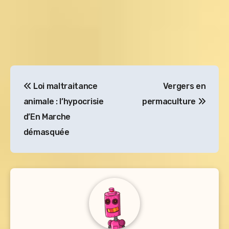
Navigation
Loi maltraitance
Vergers en
de
animale : l’hypocrisie
permaculture
l’article
d’En Marche
démasquée