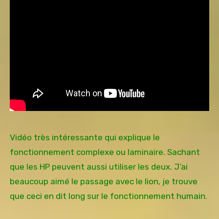
Vidéo très intéressante qui explique le
fonctionnement complexe ou laminaire. Sachant
que les HP peuvent aussi utiliser les deux. J’ai
beaucoup aimé le passage avec le lion, je trouve
que ceci en dit long sur le fonctionnement humain.