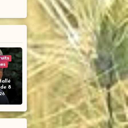
ruits
es
Hallé
 de 87
026