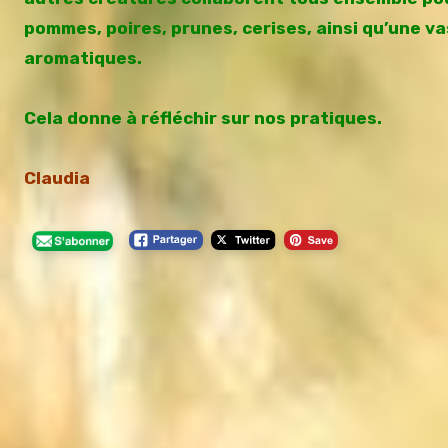
pommes, poires, prunes, cerises, ainsi qu’une v
aromatiques.
Cela donne à réfléchir sur nos pratiques.
Claudia