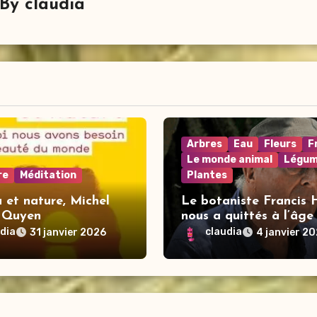
By
claudia
Arbres
Eau
Fleurs
F
Le monde animal
Légum
re
Méditation
Plantes
 et nature, Michel
Le botaniste Francis 
 Quyen
nous a quittés à l’âge
ans
udia
claudia
31 janvier 2026
4 janvier 2