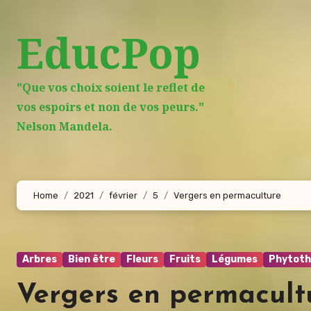
Aller
au
EducPop
contenu
principal
"Que vos choix soient le reflet de
vos espoirs et non de vos peurs."
Nelson Mandela.
Home
2021
février
5
Vergers en permaculture
Arbres
Bien être
Fleurs
Fruits
Légumes
Phytoth
Vergers en permacult