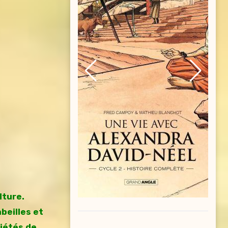
lture.
beilles et
riétés de