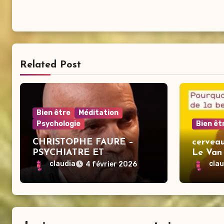
Related Post
Bien être
Méditation
Psychologie
Bien êt
CHRISTOPHE FAURÉ –
cerveau
PSYCHIATRE ET
Le Van
SPECIALISTE DU DEUIL :
claudia
cla
4 février 2026
CE QUE PERSONNE N’OSE
DIRE SUR LA MORT