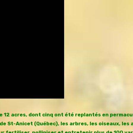
 12 acres, dont cinq ont été replantés en permacu
de St-Anicet (Québec), les arbres, les oiseaux, les a
fertiliser, polliniser et entretenir plus de 100 va