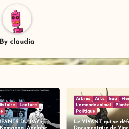
By
claudia
Arbres
Arts
Eau
Fle
Histoire
Lecture
Le monde animal
Plant
ue
Politique
NFANTS DU PAYS,
Le VIVANT qui se déf
 Kamgang, Adelphe
Documentaire de Vinc