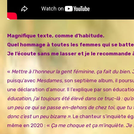
Magnifique texte, comme d’habitude.
Quel hommage à toutes les femmes qui se batte
Je l’écoute sans me lasser et je le recommande 
«
Mettre à l’honneur la gent féminine, ça fait du bien.
puisqu’avec
Mesdames,
son septième
album, il pour
une déclaration d’amour. Il l’explique par son éducatio
éducation, j’ai toujours été élevé dans ce truc-là : qu
un peu ce qui se passe en-dehors de chez toi, que tu
donc c’est un peu bizarre »
. Le chanteur s’inquiète é
même en 2020 : «
Ça me choque et ça m’inquiète. Je