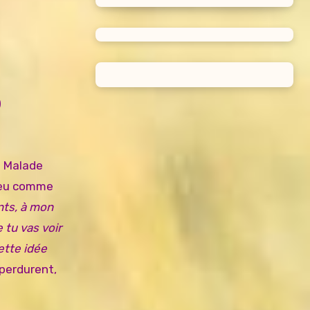
)
s Malade
 peu comme
nts, à mon
 tu vas voir
ette idée
 perdurent,