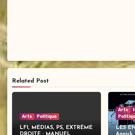
Related Post
Arts
Arts
Politique
Politiq
LFI, MÉDIAS, PS, EXTRÊME
LES E
DROITE : MANUEL
Annick