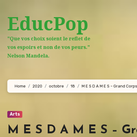
Aller
au
EducPop
contenu
principal
"Que vos choix soient le reflet de
vos espoirs et non de vos peurs."
Nelson Mandela.
Home
2020
octobre
18
M E S D A M E S – Grand Corp
Arts
M E S D A M E S – G