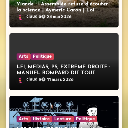
Viande : l’Assemblée refuse d’écouter
la science | Aymeric Caron | Loi
d’urgence agricole
claudia
23 mai 2026
Arts
Politique
LFI, MÉDIAS, PS, EXTRÊME DROITE :
MANUEL BOMPARD DIT TOUT
claudia
11 mars 2026
Arts
Histoire
Lecture
Politique