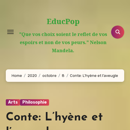
Aller
au
EducPop
contenu
principal
"Que vos choix soient le reflet de vos
espoirs et non de vos peurs." Nelson
Mandela.
Home
2020
octobre
8
Conte: L’hyène et l’aveugle
Arts
Philosophie
Conte: L’hyène et