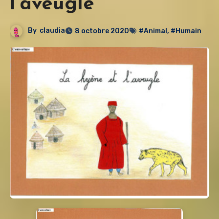
l’aveugle
By
claudia
8 octobre 2020
#Animal
,
#Humain