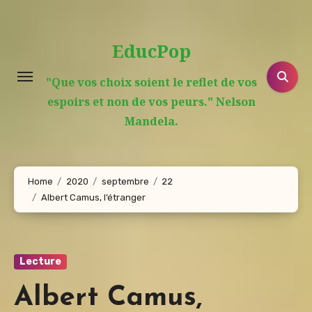
Aller
au
EducPop
contenu
principal
"Que vos choix soient le reflet de vos
espoirs et non de vos peurs." Nelson
Mandela.
Home
2020
septembre
22
Albert Camus, l’étranger
Lecture
Albert Camus,