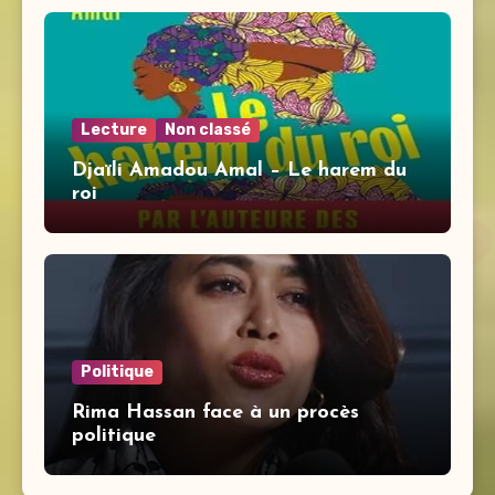
Lecture
Non classé
Djaïli Amadou Amal – Le harem du
roi
Politique
Rima Hassan face à un procès
politique