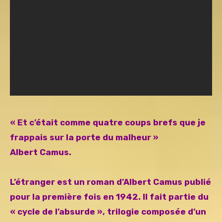
« Et c’était comme quatre coups brefs que je
frappais sur la porte du malheur »
Albert Camus.
L’étranger est un roman d’Albert Camus publié
pour la première fois en 1942. Il fait partie du
« cycle de l’absurde », trilogie composée d’un