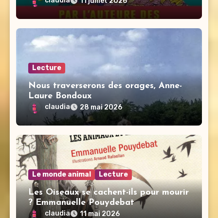
claudia
11 juillet 2026
Lecture
Nous traverserons des orages, Anne-
Laure Bondoux
claudia
28 mai 2026
Le monde animal
Lecture
Les Oiseaux se cachent-ils pour mourir
? Emmanuelle Pouydebat
claudia
11 mai 2026