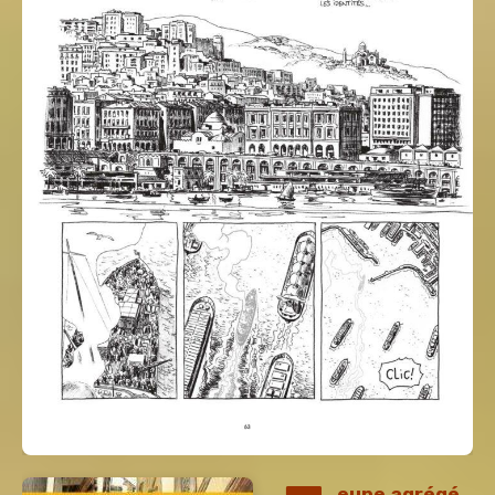
eune agrégé