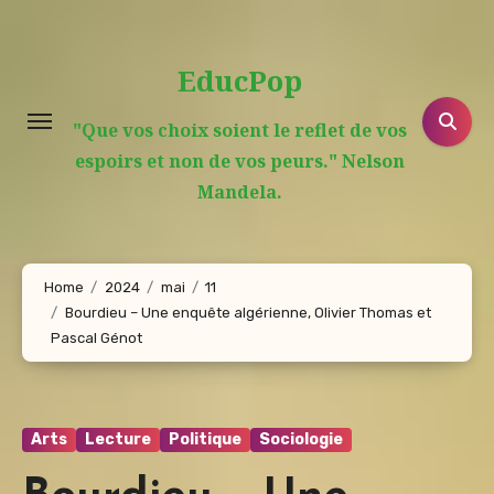
Aller
au
EducPop
contenu
principal
"Que vos choix soient le reflet de vos
espoirs et non de vos peurs." Nelson
Mandela.
Home
2024
mai
11
Bourdieu – Une enquête algérienne, Olivier Thomas et
Pascal Génot
Arts
Lecture
Politique
Sociologie