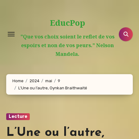
Aller
au
EducPop
contenu
principal
"Que vos choix soient le reflet de vos
espoirs et non de vos peurs." Nelson
Mandela.
Home
2024
mai
9
L’Une ou l’autre, Oynkan Braithwaité
Lecture
L’Une ou l’autre,