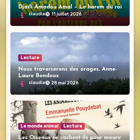
Djaïli Amadou Amal – Le harem du roi
claudia
11 juillet 2026
Lecture
Nous traverserons des orages, Anne-
Laure Bondoux
claudia
28 mai 2026
Le monde animal
Lecture
Les Oiseaux se cachent-ils pour mourir