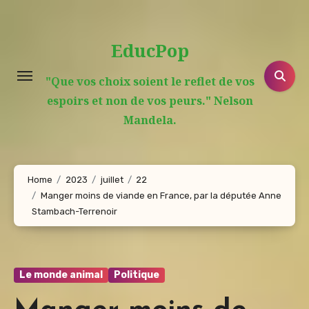
Aller
au
EducPop
contenu
principal
"Que vos choix soient le reflet de vos
espoirs et non de vos peurs." Nelson
Mandela.
Home
2023
juillet
22
Manger moins de viande en France, par la députée Anne
Stambach-Terrenoir
Le monde animal
Politique