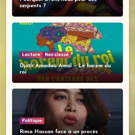
serpents ?
Lecture
Non classé
Djaïli Amadou Amal – Le harem du
roi
Politique
Rima Hassan face à un procès