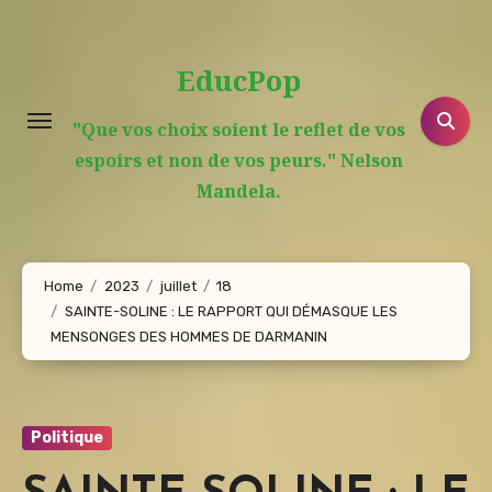
Aller
au
EducPop
contenu
principal
"Que vos choix soient le reflet de vos
espoirs et non de vos peurs." Nelson
Mandela.
Home
2023
juillet
18
SAINTE-SOLINE : LE RAPPORT QUI DÉMASQUE LES
MENSONGES DES HOMMES DE DARMANIN
Politique