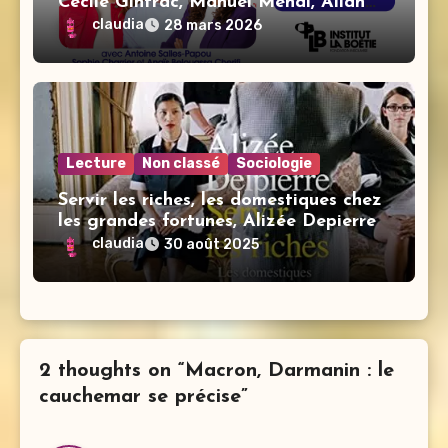
Cécile Gintrac, Manuel Menal, Allan
Popelard, Antoine Salles-Papou
claudia
28 mars 2026
Lecture
Non classé
Sociologie
Servir les riches, les domestiques chez
les grandes fortunes, Alizée Depierre
claudia
30 août 2025
2 thoughts on “Macron, Darmanin : le
cauchemar se précise”