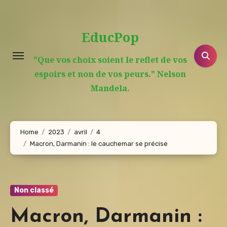
Aller
au
EducPop
contenu
principal
"Que vos choix soient le reflet de vos
espoirs et non de vos peurs." Nelson
Mandela.
Home
2023
avril
4
Macron, Darmanin : le cauchemar se précise
Non classé
Macron, Darmanin :