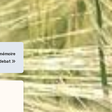
t mémoire
ydebat