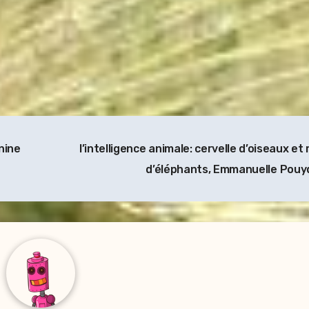
nine
l’intelligence animale: cervelle d’oiseaux e
d’éléphants, Emmanuelle Pou