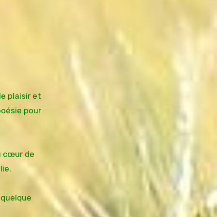
e plaisir et
 poésie pour
u cœur de
ie.
t quelque