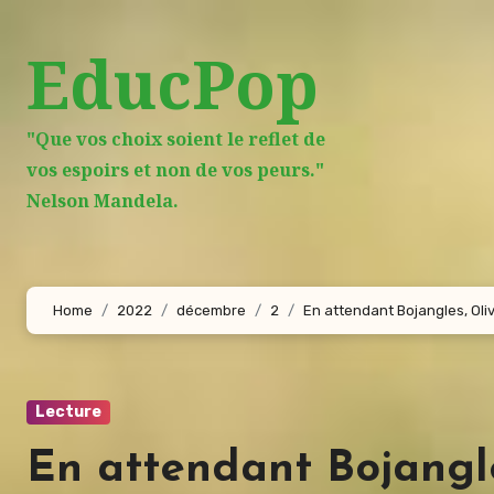
Aller
au
EducPop
contenu
principal
"Que vos choix soient le reflet de
vos espoirs et non de vos peurs."
Nelson Mandela.
Home
2022
décembre
2
En attendant Bojangles, Oli
Lecture
En attendant Bojangle