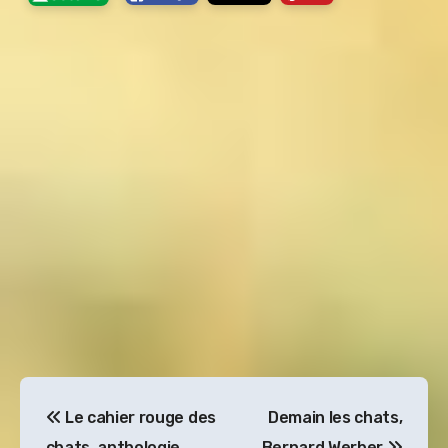
Navigation
Le cahier rouge des
Demain les chats,
de
chats, anthologie
Bernard Werber