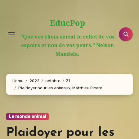
Aller
au
EducPop
contenu
principal
"Que vos choix soient le reflet de vos
espoirs et non de vos peurs." Nelson
Mandela.
Home
2022
octobre
31
Plaidoyer pour les animaux, Matthieu Ricard
Le monde animal
Plaidoyer pour les