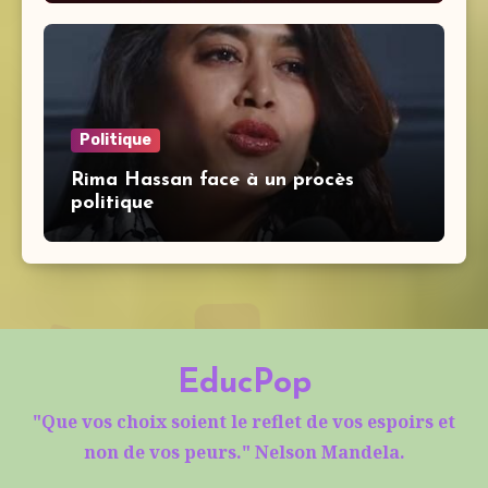
Politique
Rima Hassan face à un procès
politique
EducPop
"Que vos choix soient le reflet de vos espoirs et
non de vos peurs." Nelson Mandela.