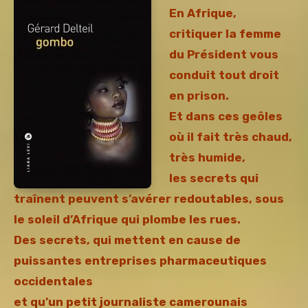
En Afrique,
critiquer la femme
du Président vous
conduit tout droit
en prison.
Et dans ces geôles
où il fait très chaud,
très humide,
les secrets qui
traînent peuvent s’avérer redoutables, sous
le soleil d’Afrique qui plombe les rues.
Des secrets, qui mettent en cause de
puissantes entreprises pharmaceutiques
occidentales
et qu’un petit journaliste camerounais