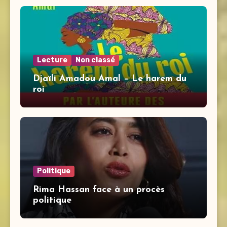
Lecture
Non classé
Djaïli Amadou Amal – Le harem du
roi
Politique
Rima Hassan face à un procès
politique