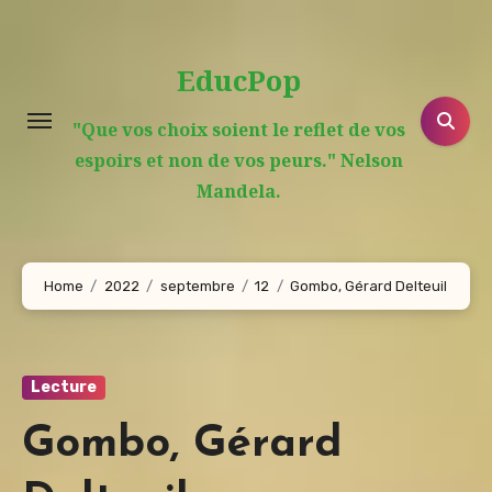
Aller
au
EducPop
contenu
principal
"Que vos choix soient le reflet de vos
espoirs et non de vos peurs." Nelson
Mandela.
Home
2022
septembre
12
Gombo, Gérard Delteuil
Lecture
Gombo, Gérard