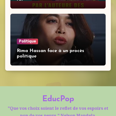
Politique
Rima Hassan face à un procès
politique
EducPop
"Que vos choix soient le reflet de vos espoirs et
non de vos peurs." Nelson Mandela.