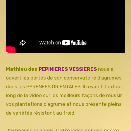
Mathieu des
PEPINIERES VESSIERES
nous a
ouvert les portes de son conservatoire d’agrumes
dans les PYRENEES ORIENTALES. Il revient tout au
long de la vidéo sur les meilleurs façons de réussir
vos plantations d’agrume et nous présente pleins
de variétés résistant au froid.
J’ai beaucoup appris. Cette vidéo est une pépite