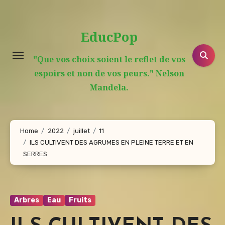
Aller
au
EducPop
contenu
principal
"Que vos choix soient le reflet de vos
espoirs et non de vos peurs." Nelson
Mandela.
Home
2022
juillet
11
ILS CULTIVENT DES AGRUMES EN PLEINE TERRE ET EN
SERRES
Arbres
Eau
Fruits