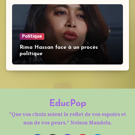
Politique
Rima Hassan face à un procès
politique
EducPop
"Que vos choix soient le reflet de vos espoirs et
non de vos peurs." Nelson Mandela.