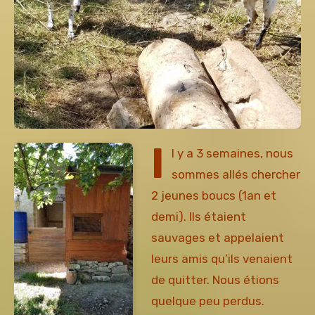
I
l y a 3 semaines, nous
sommes allés chercher
2 jeunes boucs (1an et
demi). Ils étaient
sauvages et appelaient
leurs amis qu’ils venaient
de quitter. Nous étions
quelque peu perdus.