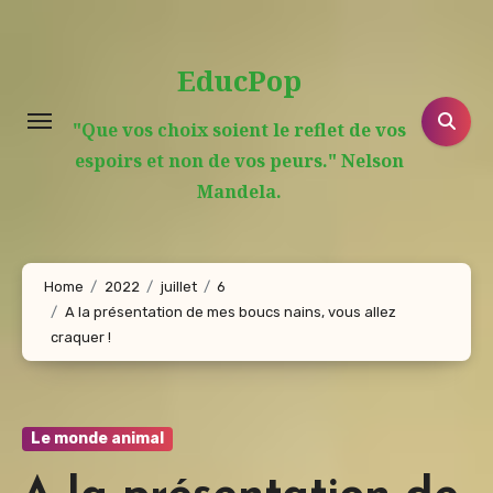
Aller
au
EducPop
contenu
principal
"Que vos choix soient le reflet de vos
espoirs et non de vos peurs." Nelson
Mandela.
Home
2022
juillet
6
A la présentation de mes boucs nains, vous allez
craquer !
Le monde animal