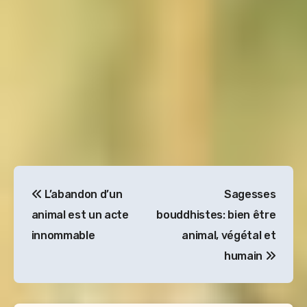
Navigation
L’abandon d’un
Sagesses
de
animal est un acte
bouddhistes: bien être
l’article
innommable
animal, végétal et
humain