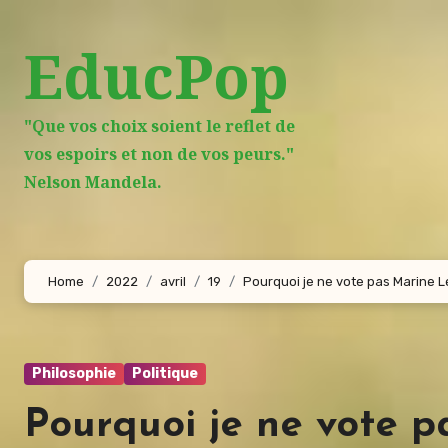
Aller
au
EducPop
contenu
principal
"Que vos choix soient le reflet de
vos espoirs et non de vos peurs."
Nelson Mandela.
Home
2022
avril
19
Pourquoi je ne vote pas Marine 
Philosophie
Politique
Pourquoi je ne vote 