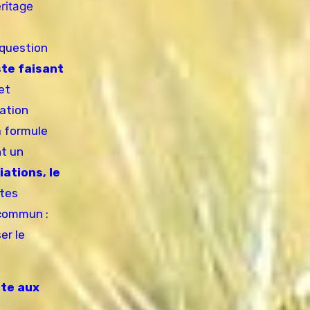
ritage
 question
ste faisant
et
ration
a formule
nt un
ations, le
stes
 commun :
er le
ote aux