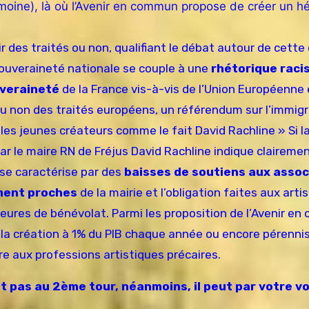
moine), là où l’Avenir en commun propose de créer un hé
ir des traités ou non, qualifiant le débat autour de cette
 souveraineté nationale se couple à une
rhétorique raci
uveraineté
de la France vis-à-vis de l’Union Européenne 
 ou non des traités européens, un référendum sur l’immig
« les jeunes créateurs comme le fait David Rachline » Si l
par le maire RN de Fréjus David Rachline indique claireme
 se caractérise par des
baisses de soutiens aux associ
ement proches
de la mairie et l’obligation faites aux arti
heures de bénévolat. Parmi les proposition de l’Avenir en
 à la création à 1% du PIB chaque année ou encore pérennis
e aux professions artistiques précaires.
pas au 2ème tour, néanmoins, il peut par votre v