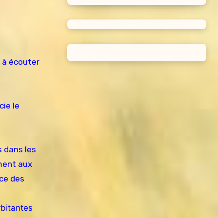
e à écouter
ie le
s dans les
ement aux
nce des
rbitantes