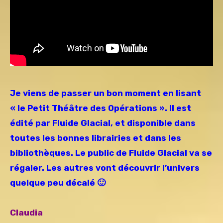
Je viens de passer un bon moment en lisant
« le Petit Théâtre des Opérations ». Il est
édité par Fluide Glacial, et disponible dans
toutes les bonnes librairies et dans les
bibliothèques. Le public de Fluide Glacial va se
régaler. Les autres vont découvrir l’univers
quelque peu décalé 🙂
Claudia