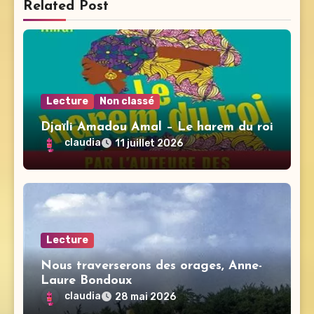
Related Post
Lecture
Non classé
Djaïli Amadou Amal – Le harem du roi
claudia
11 juillet 2026
Lecture
Nous traverserons des orages, Anne-
Laure Bondoux
claudia
28 mai 2026