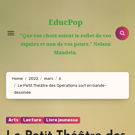
Aller
au
EducPop
contenu
principal
"Que vos choix soient le reflet de vos
espoirs et non de vos peurs." Nelson
Mandela.
Home
2022
mars
6
Le Petit Théâtre des Opérations sort en bande-
dessinée
Arts
Lecture
Livre jeunesse