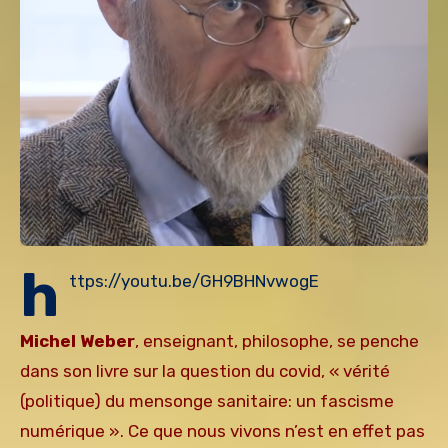
h
ttps://youtu.be/GH9BHNvwogE
Michel Weber
, enseignant, philosophe, se penche
dans son livre sur la question du covid, « vérité
(politique) du mensonge sanitaire: un fascisme
numérique ». Ce que nous vivons n’est en effet pas