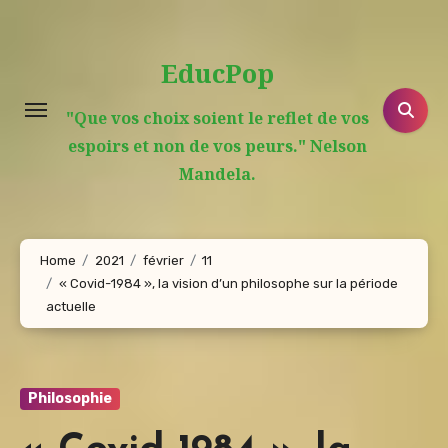
Aller
au
EducPop
contenu
principal
"Que vos choix soient le reflet de vos
espoirs et non de vos peurs." Nelson
Mandela.
Home
2021
février
11
« Covid-1984 », la vision d’un philosophe sur la période
actuelle
Philosophie