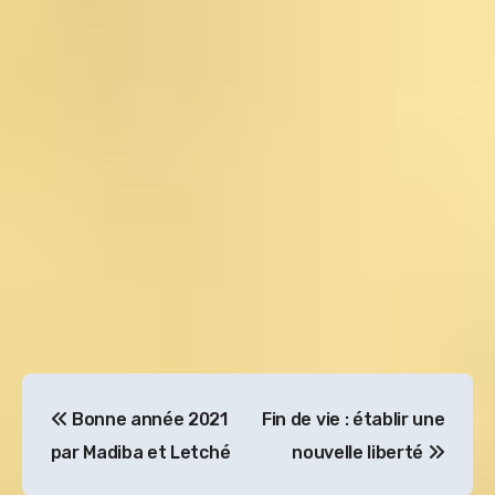
Navigation
Bonne année 2021
Fin de vie : établir une
de
par Madiba et Letché
nouvelle liberté
l’article