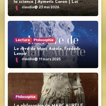
la science | Aymeric Caron | Loi
d’urgence agricole
claudia
23 mai 2026
Lecture
Philosophie
Le rêve de Marc Aurèle, Frédéric
Lenoir
claudia
11 mars 2025
Philosophie
La philosophie de MARC AURÈLE