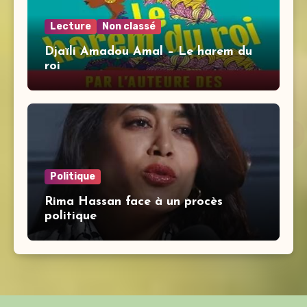
Lecture
Non classé
Djaïli Amadou Amal – Le harem du
roi
Politique
Rima Hassan face à un procès
politique