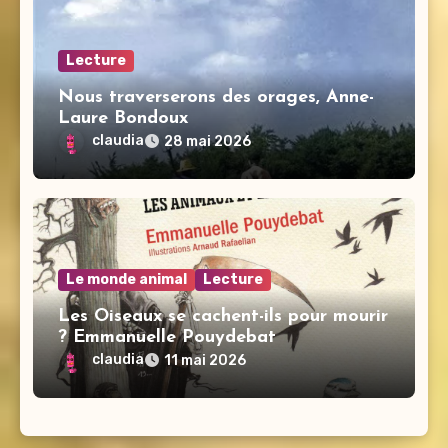
Lecture
Nous traverserons des orages, Anne-
Laure Bondoux
claudia
28 mai 2026
Le monde animal
Lecture
Les Oiseaux se cachent-ils pour mourir
? Emmanuelle Pouydebat
claudia
11 mai 2026