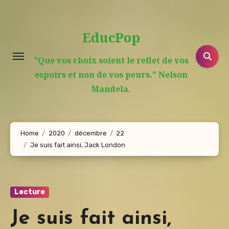
Aller
au
EducPop
contenu
principal
"Que vos choix soient le reflet de vos
espoirs et non de vos peurs." Nelson
Mandela.
Home
2020
décembre
22
Je suis fait ainsi, Jack London
Lecture
Je suis fait ainsi,