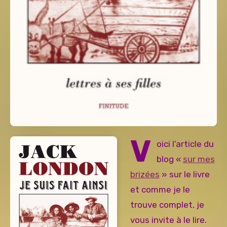
V
oici l’article du
blog «
sur mes
brizées
» sur le livre
et comme je le
trouve complet, je
vous invite à le lire.