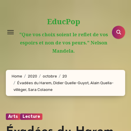
Aller
au
EducPop
contenu
principal
"Que vos choix soient le reflet de vos
espoirs et non de vos peurs." Nelson
Mandela.
Home
2020
octobre
20
Évadées du Harem, Didier Quelle-Guyot, Alain Quella-
villèger, Sara Colaone
Arts
Lecture