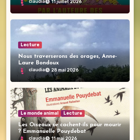
claudia
11 juillet 2026
Lecture
Nous traverserons des orages, Anne-
Laure Bondoux
claudia
28 mai 2026
Le monde animal
Lecture
Les Oiseaux se cachent-ils pour mourir
? Emmanuelle Pouydebat
claudia
11 mai 2026