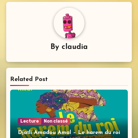
By
claudia
Related Post
Lecture
Non classé
Djaïli Amadou Amal – Le harem du roi