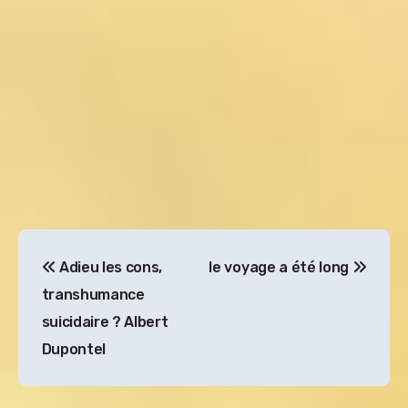
Navigation
Adieu les cons,
le voyage a été long
de
transhumance
l’article
suicidaire ? Albert
Dupontel