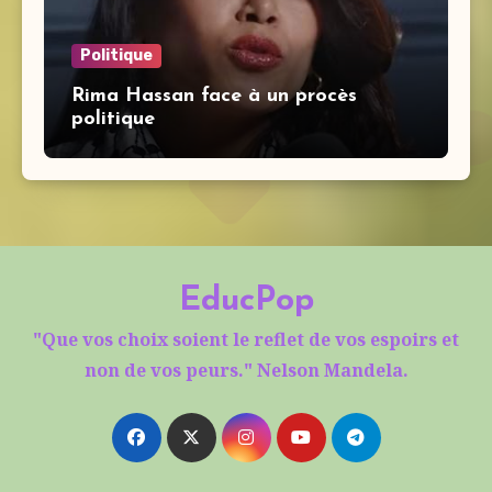
Politique
Rima Hassan face à un procès
politique
EducPop
"Que vos choix soient le reflet de vos espoirs et
non de vos peurs." Nelson Mandela.