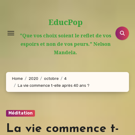
Aller
au
EducPop
contenu
principal
"Que vos choix soient le reflet de vos
espoirs et non de vos peurs." Nelson
Mandela.
Home
2020
octobre
4
La vie commence t-elle après 40 ans ?
Méditation
La vie commence t-