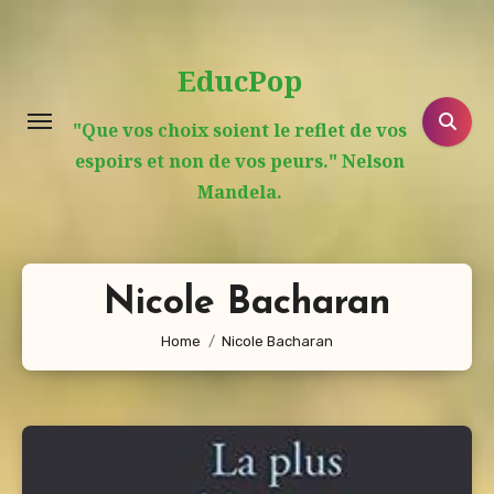
Aller
au
EducPop
contenu
principal
"Que vos choix soient le reflet de vos
espoirs et non de vos peurs." Nelson
Mandela.
Nicole Bacharan
Home
Nicole Bacharan