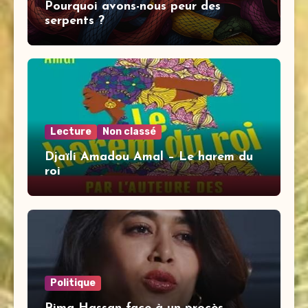
Pourquoi avons-nous peur des
serpents ?
Lecture
Non classé
Djaïli Amadou Amal – Le harem du
roi
Politique