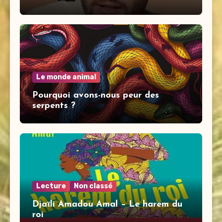
Le monde animal
Pourquoi avons-nous peur des
serpents ?
Lecture
Non classé
Djaïli Amadou Amal – Le harem du
roi