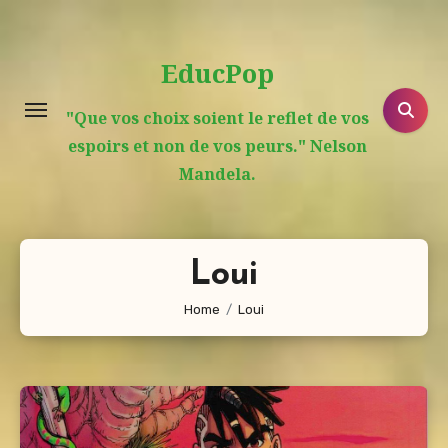
Aller
au
EducPop
contenu
principal
"Que vos choix soient le reflet de vos
espoirs et non de vos peurs." Nelson
Mandela.
Loui
Home
Loui