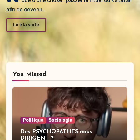
que d’une chose : passer le rituel du Katafali
afin de devenir…
Lire la suite
You Missed
Politique
Sociologie
Des PSYCHOPATHES nous
DIRIGENT ?