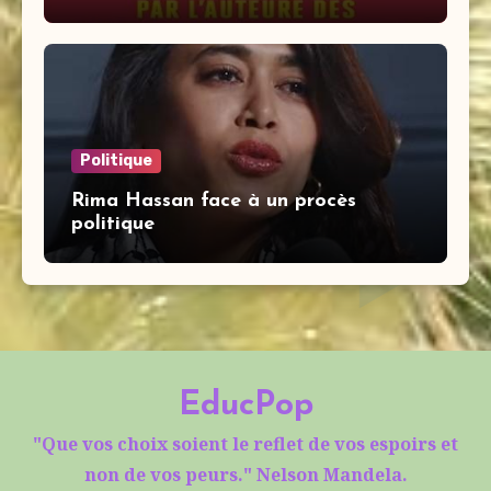
Politique
Rima Hassan face à un procès
politique
EducPop
"Que vos choix soient le reflet de vos espoirs et
non de vos peurs." Nelson Mandela.