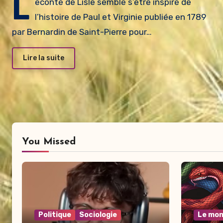
L
econte de Lisle semble s’être inspiré de
l’histoire de Paul et Virginie publiée en 1789
par Bernardin de Saint-Pierre pour…
Lire la suite
You Missed
Politique
Sociologie
Le mon