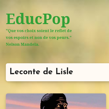
Aller
au
EducPop
contenu
principal
"Que vos choix soient le reflet de
vos espoirs et non de vos peurs."
Nelson Mandela.
Leconte de Lisle