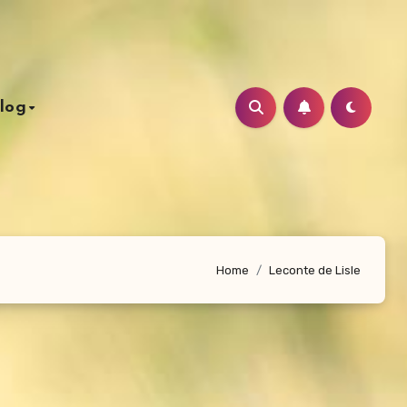
log
Home
Leconte de Lisle