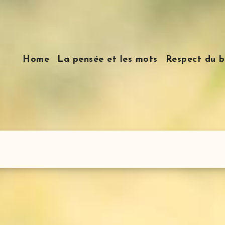
Home
La pensée et les mots
Respect du b