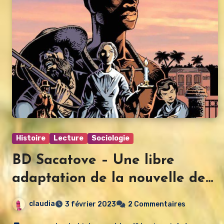
Histoire
Lecture
Sociologie
BD Sacatove – Une libre
adaptation de la nouvelle de
Leconte de Lisle, Mélinat
claudia
3 février 2023
2 Commentaires
Payet, Olivier Giraud