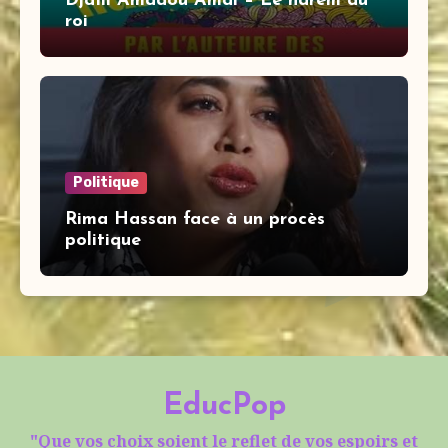
Djaïli Amadou Amal – Le harem du
roi
Politique
Rima Hassan face à un procès
politique
EducPop
"Que vos choix soient le reflet de vos espoirs et