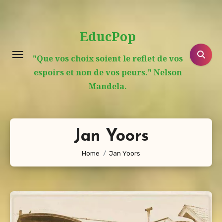
Aller
au
EducPop
contenu
principal
"Que vos choix soient le reflet de vos
espoirs et non de vos peurs." Nelson
Mandela.
Jan Yoors
Home
Jan Yoors