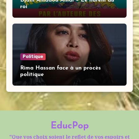
Djaïli Amadou Amal – Le harem du
roi
Politique
Rima Hassan face à un procès
politique
EducPop
"Que vos choix soient le reflet de vos espoirs et