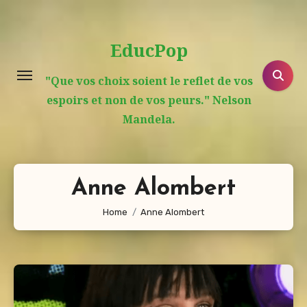
Aller
au
EducPop
contenu
principal
"Que vos choix soient le reflet de vos
espoirs et non de vos peurs." Nelson
Mandela.
Anne Alombert
Home
Anne Alombert