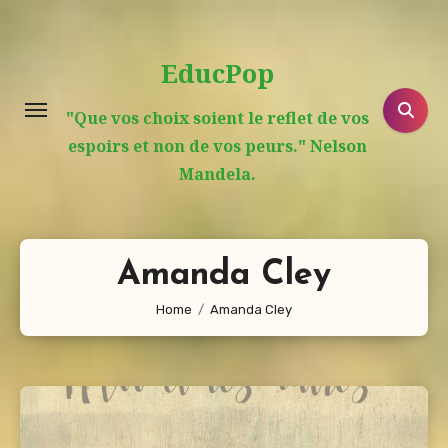
Aller
au
EducPop
contenu
principal
"Que vos choix soient le reflet de vos
espoirs et non de vos peurs." Nelson
Mandela.
Amanda Cley
Home
Amanda Cley