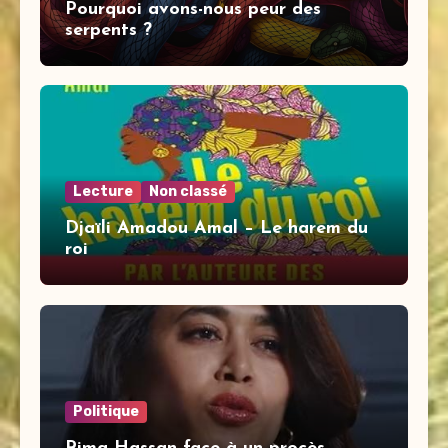
Pourquoi avons-nous peur des
serpents ?
Lecture
Non classé
Djaïli Amadou Amal – Le harem du
roi
Politique