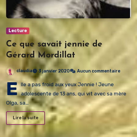
Lecture
Ce que savait jennie de
Gérard Mordillat
claudia
3 janvier 2020
Aucun commentaire
E
lle a pas froid aux yeux Jennie ! Jeune
adolescente de 13 ans, qui vit avec sa mère
Olga, sa…
Lire la suite