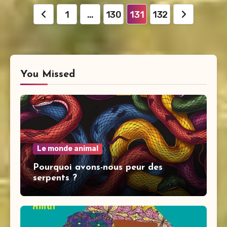
Pagination
1
…
130
131
132
des
publications
You Missed
Le monde animal
Pourquoi avons-nous peur des
serpents ?