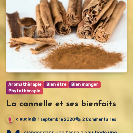
Aromathèrapie
Bien être
Bien manger
Phytothérapie
La cannelle et ses bienfaits
claudia
1 septembre 2020
2 Commentaires
élanger dans une tasse d’eau tiède une