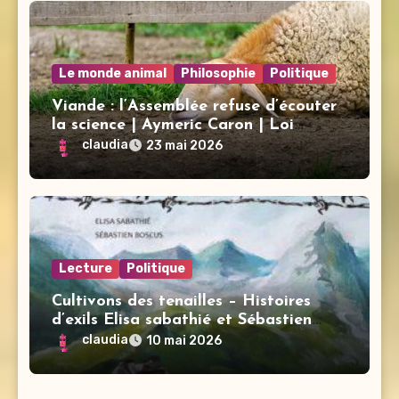
Le monde animal
Philosophie
Politique
Viande : l’Assemblée refuse d’écouter
la science | Aymeric Caron | Loi
d’urgence agricole
claudia
23 mai 2026
Lecture
Politique
Cultivons des tenailles – Histoires
d’exils Elisa sabathié et Sébastien
Boscus
claudia
10 mai 2026