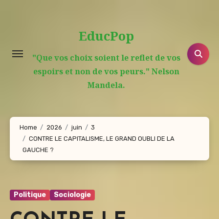
Aller
au
EducPop
contenu
principal
"Que vos choix soient le reflet de vos
espoirs et non de vos peurs." Nelson
Mandela.
Home
2026
juin
3
CONTRE LE CAPITALISME, LE GRAND OUBLI DE LA
GAUCHE ?
Politique
Sociologie