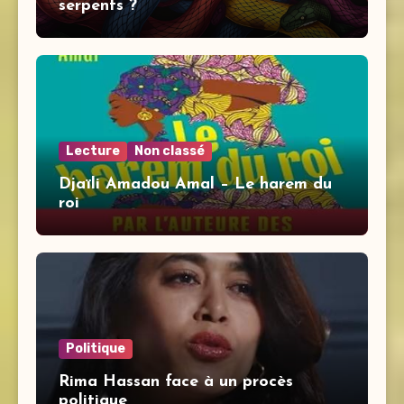
serpents ?
Lecture
Non classé
Djaïli Amadou Amal – Le harem du
roi
Politique
Rima Hassan face à un procès
politique