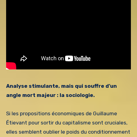
Analyse stimulante, mais qui souffre d’un
angle mort majeur : la sociologie.
Si les propositions économiques de Guillaume
Étievant pour sortir du capitalisme sont cruciales,
elles semblent oublier le poids du conditionnement