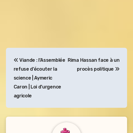
Navigation
Viande : l’Assemblée
Rima Hassan face à un
de
refuse d’écouter la
procès politique
l’article
science | Aymeric
Caron | Loi d’urgence
agricole