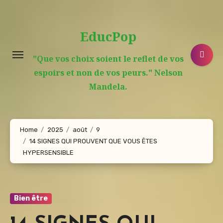
Aller
au
EducPop
contenu
principal
"Que vos choix soient le reflet de vos
espoirs et non de vos peurs." Nelson
Mandela.
Home
2025
août
9
14 SIGNES QUI PROUVENT QUE VOUS ÊTES
HYPERSENSIBLE
Bien être