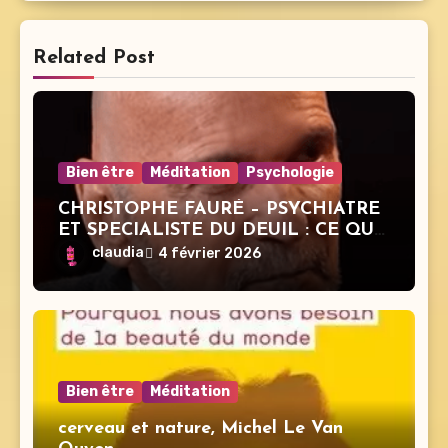
Related Post
Bien être
Méditation
Psychologie
CHRISTOPHE FAURÉ – PSYCHIATRE
ET SPECIALISTE DU DEUIL : CE QUE
PERSONNE N’OSE DIRE SUR LA
claudia
4 février 2026
MORT
Bien être
Méditation
cerveau et nature, Michel Le Van