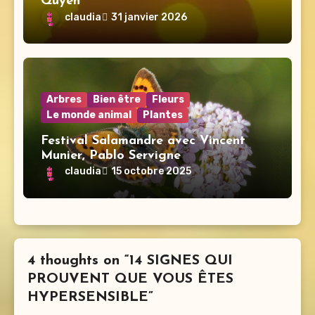
Quyen
claudia
31 janvier 2026
Arbres
Bien être
Fleurs
Le monde animal
Plantes
Festival Salamandre avec Vincent
Munier, Pablo Servigne
claudia
15 octobre 2025
4 thoughts on “14 SIGNES QUI
PROUVENT QUE VOUS ÊTES
HYPERSENSIBLE”