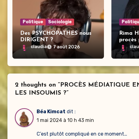
Politique
Sociologie
Politiq
Des PSYCHOPATHES nous
Rima H
DIRIGENT ?
procès 
claudia
cla
7 août 2026
2 thoughts on “PROCÈS MÉDIATIQUE
LES INSOUMIS ?”
Béa Kimcat
dit :
1 mai 2024 à 10 h 43 min
C’est plutôt compliqué en ce moment…