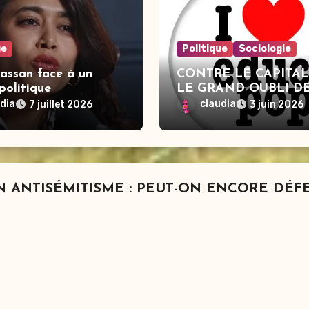
ue
Politique
Sociologie
assan face à un
CONTRE LE CAPITAL
politique
LE GRAND OUBLI DE
GAUCHE ?
udia
claudia
7 juillet 2026
3 juin 2026
 EN ANTISÉMITISME : PEUT-ON ENCORE DÉ