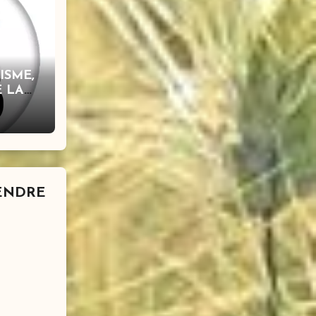
ISME,
 LA
FENDRE