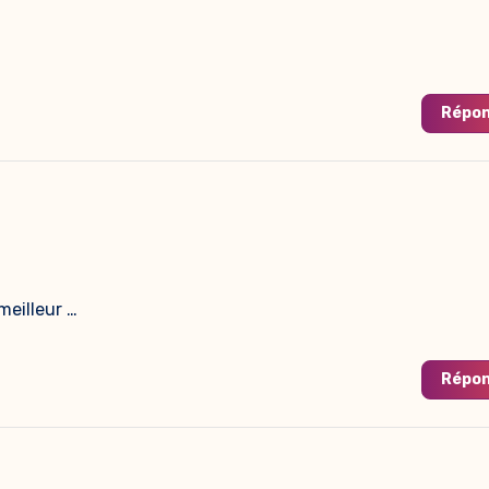
Répo
meilleur …
Répo