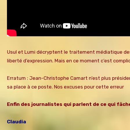
Usul et Lumi décryptent le traitement médiatique des
liberté d’expression. Mais en ce moment c’est compliq
Erratum : Jean-Christophe Camart n’est plus président 
sa place à ce poste. Nos excuses pour cette erreur
Enfin des journalistes qui parlent de ce qui fâche
Claudia