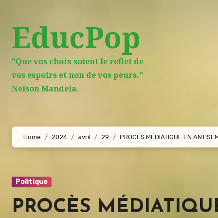
Aller
au
EducPop
contenu
principal
"Que vos choix soient le reflet de
vos espoirs et non de vos peurs."
Nelson Mandela.
Home
2024
avril
29
PROCÈS MÉDIATIQUE EN ANTISÉM
Politique
PROCÈS MÉDIATIQUE