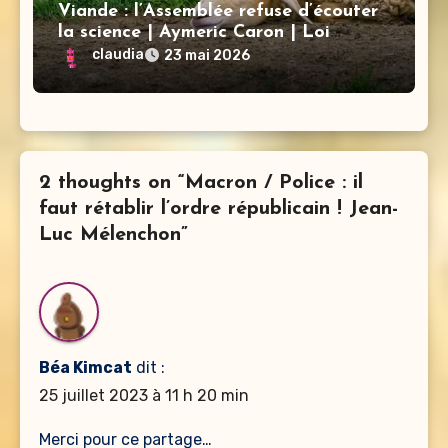
Viande : l’Assemblée refuse d’écouter
la science | Aymeric Caron | Loi
d’urgence agricole
claudia
23 mai 2026
2 thoughts on “Macron / Police : il
faut rétablir l’ordre républicain ! Jean-
Luc Mélenchon”
Béa Kimcat
dit :
25 juillet 2023 à 11 h 20 min
Merci pour ce partage…