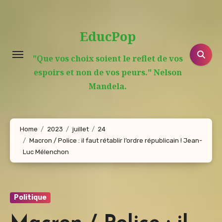
Aller
au
EducPop
contenu
principal
"Que vos choix soient le reflet de vos
espoirs et non de vos peurs." Nelson
Mandela.
Home
2023
juillet
24
Macron / Police : il faut rétablir l’ordre républicain ! Jean-
Luc Mélenchon
Politique