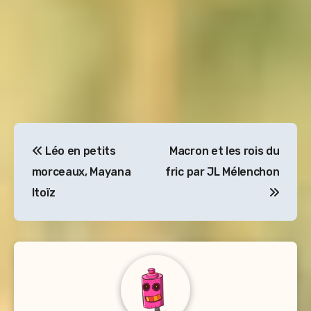
Navigation
Léo en petits
Macron et les rois du
de
morceaux, Mayana
fric par JL Mélenchon
l’article
Itoïz