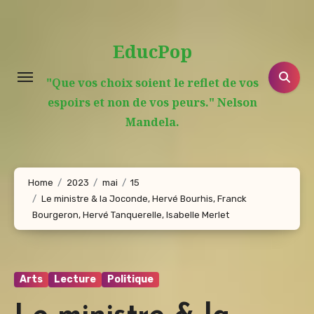
Aller
au
EducPop
contenu
principal
"Que vos choix soient le reflet de vos
espoirs et non de vos peurs." Nelson
Mandela.
Home
2023
mai
15
Le ministre & la Joconde, Hervé Bourhis, Franck
Bourgeron, Hervé Tanquerelle, Isabelle Merlet
Arts
Lecture
Politique