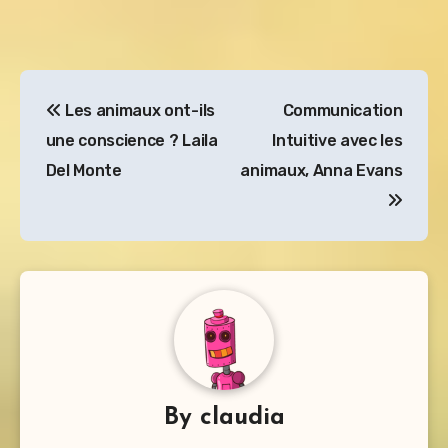
Navigation
Les animaux ont-ils
Communication
de
une conscience ? Laila
Intuitive avec les
l’article
Del Monte
animaux, Anna Evans
By
claudia