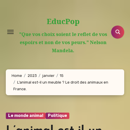
Aller
au
EducPop
contenu
principal
"Que vos choix soient le reflet de vos
espoirs et non de vos peurs." Nelson
Mandela.
Home
2023
janvier
15
L’animal est-il un meuble ? Le droit des animaux en
France.
Le monde animal
Politique