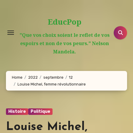
Aller
au
EducPop
contenu
principal
"Que vos choix soient le reflet de vos
espoirs et non de vos peurs." Nelson
Mandela.
Home
2022
septembre
12
Louise Michel, femme révolutionnaire
Histoire
Politique
Louise Michel,