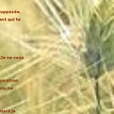
 supposée,
nt qui te
 Je ne veux
.
spiration
is, ne
Alors je