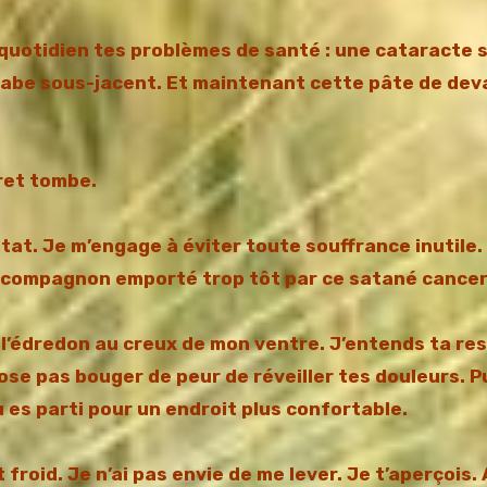
u quotidien tes problèmes de santé : une cataracte
rabe sous-jacent. Et maintenant cette pâte de deva
eret tombe.
tat. Je m’engage à éviter toute souffrance inutile.
on compagnon emporté trop tôt par ce satané cancer
 l’édredon au creux de mon ventre. J’entends ta re
se pas bouger de peur de réveiller tes douleurs. Pu
tu es parti pour un endroit plus confortable.
ait froid. Je n’ai pas envie de me lever. Je t’aperçois. 