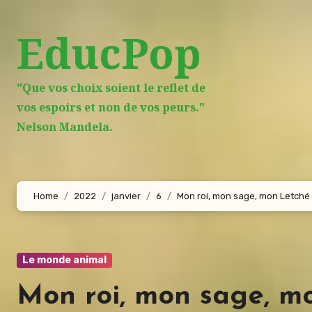
Aller
au
EducPop
contenu
principal
"Que vos choix soient le reflet de
vos espoirs et non de vos peurs."
Nelson Mandela.
Home
2022
janvier
6
Mon roi, mon sage, mon Letché 
Le monde animal
Mon roi, mon sage, mo