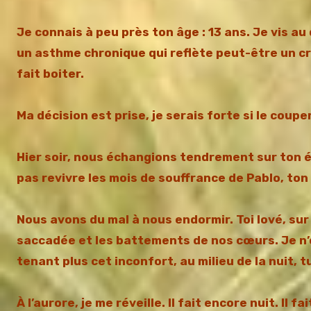
Je connais à peu près ton âge : 13 ans. Je vis a
un asthme chronique qui reflète peut-être un c
fait boiter.
Ma décision est prise, je serais forte si le coup
Hier soir, nous échangions tendrement sur ton é
pas revivre les mois de souffrance de Pablo, t
Nous avons du mal à nous endormir. Toi lové, sur
saccadée et les battements de nos cœurs. Je n’o
tenant plus cet inconfort, au milieu de la nuit, 
À l’aurore, je me réveille. Il fait encore nuit. Il f