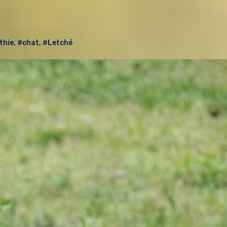
thie
,
#chat
,
#Letché