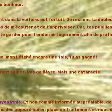
e bonheur.
t dans la voiture, est fortuit. Je ressens ta doule
de m’écouter et de t’apprivoiser. Car, tes pupilles
 te garder pour t’endormir légèrement afin de prati
ge, mon Létché encore une fois, tu as gagné !
sont saines. Pas de fièvre. Mais une cataracte.
myopathie
. Et non comme informée au préalable, de
s dès aujourd’hui en place un traitement et nous 