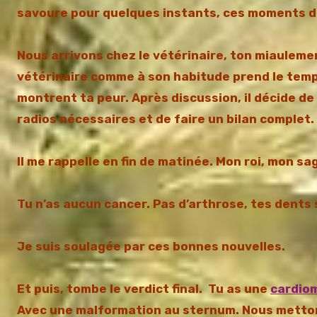
savoure pour quelques instants, ces moments d
Nous arrivons chez le vétérinaire, ton miaulemen
vétérinaire comme à son habitude prend le temps 
montrent ta peur. Après discussion, il décide de
radios nécessaires et de faire un bilan complet.
Il me rappelle en fin de matinée. Mon roi, mon sa
Tu n’as aucun cancer. Pas d’arthrose, tes dents 
Je suis soulagée par ces bonnes nouvelles.
Et puis, tombe le verdict final. Tu as une
cardio
Avec une malformation au sternum. Nous metton