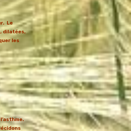
ur.
Le
, dilatées,
quer les
 l’asthme.
décidons