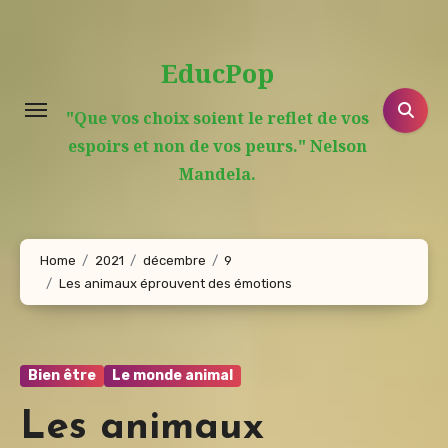
Aller
au
EducPop
contenu
principal
"Que vos choix soient le reflet de vos
espoirs et non de vos peurs." Nelson
Mandela.
Home
2021
décembre
9
Les animaux éprouvent des émotions
Bien être
Le monde animal
Les animaux