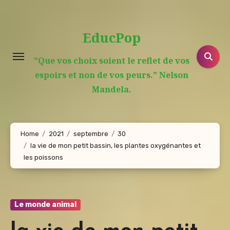
Aller
au
EducPop
contenu
principal
"Que vos choix soient le reflet de vos
espoirs et non de vos peurs." Nelson
Mandela.
Home
2021
septembre
30
la vie de mon petit bassin, les plantes oxygénantes et
les poissons
Le monde animal