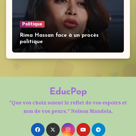
Politique
Rima Hassan face à un procès
politique
EducPop
"Que vos choix soient le reflet de vos espoirs et
non de vos peurs." Nelson Mandela.