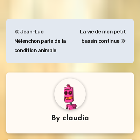
Navigation
Jean-Luc
La vie de mon petit
de
Mélenchon parle de la
bassin continue
l’article
condition animale
By
claudia