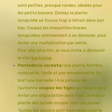
sont petites, presque rondes, idéales pour
les petits bassins. Divisez la plante
lorsqu’elle se trouve trop à l’étroit dans son
bac. Coupez les massettes brunes
lorsqu’elles commencent à se dissocier, pour
éviter une multiplication par semis.
Pour aller plus loin, je vous invite à découvrir
le site
Santonine
.
Pontederia cordata:
Une plante florifère,
ravissante, facile et pas envahissante. En
bref une merveille ! A la période de
l’automne
coupez les tiges
qui fanent pour
éviter une dégradation dans l’eau. Divisez la
plante dés qu’elle occupe tout son panier.
Toutes les saisons sont favorables pour la