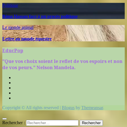
Politique
Rima Hassan face à un procès politique
Le monde animal
Lettre au monde équestre
EducPop
"Que vos choix soient le reflet de vos espoirs et non
de vos peurs." Nelson Mandela.
Copyright © All rights reserved
|
Blogus
by
Themeansar
.
Rechercher :