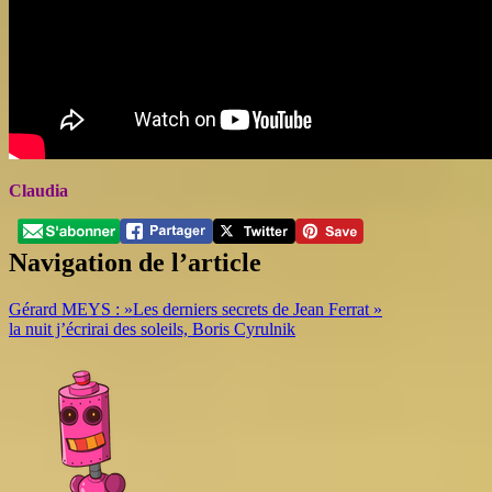
Claudia
Navigation de l’article
Gérard MEYS : »Les derniers secrets de Jean Ferrat »
la nuit j’écrirai des soleils, Boris Cyrulnik