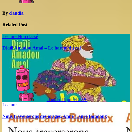
By
claudia
Related Post
Lecture
Non classé
Djaïli Amadou Amal – Le harem du roi
claudia
11 juillet 2026
Lecture
Nous traverserons des orages, Anne-Laure Bondoux