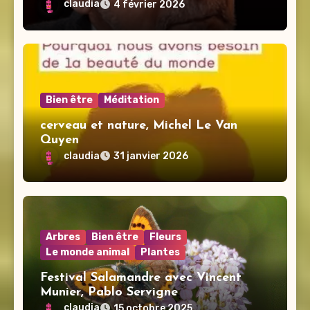
PERSONNE N’OSE DIRE SUR LA
claudia
4 février 2026
MORT
Bien être
Méditation
cerveau et nature, Michel Le Van
Quyen
claudia
31 janvier 2026
Arbres
Bien être
Fleurs
Le monde animal
Plantes
Festival Salamandre avec Vincent
Munier, Pablo Servigne
claudia
15 octobre 2025