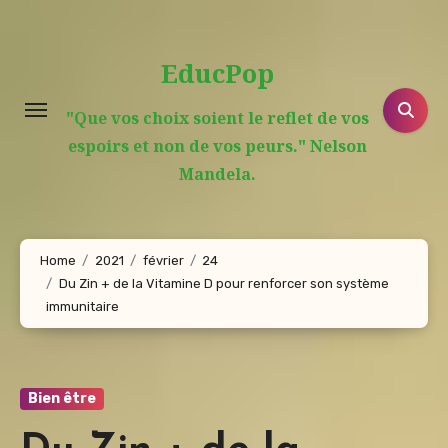
Aller
au
EducPop
contenu
principal
"Que vos choix soient le reflet de vos
espoirs et non de vos peurs." Nelson
Mandela.
Home
2021
février
24
Du Zin + de la Vitamine D pour renforcer son système
immunitaire
Bien être